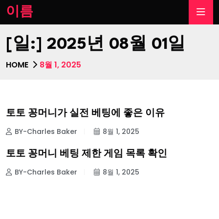
이름
[일:]
2025년 08월 01일
HOME
8월 1, 2025
토토 꽁머니가 실전 베팅에 좋은 이유
BY-Charles Baker
8월 1, 2025
토토 꽁머니 베팅 제한 게임 목록 확인
BY-Charles Baker
8월 1, 2025